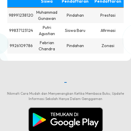
Siswa
Pendaftaran
Pendaftaran
Muhammad
S
98991238120
Pindahan
Prestasi
Gunawan
Putri
S
99837123124
Siswa Baru
Afirmasi
Agustian
J
Febrian
S
9926109786
Pindahan
Zonasi
Chandra
D
-
Nikmati Cara Mudah dan Menyenangkan Ketika Membaca Buku, Update
Informasi Sekolah Hanya Dalam Genggaman