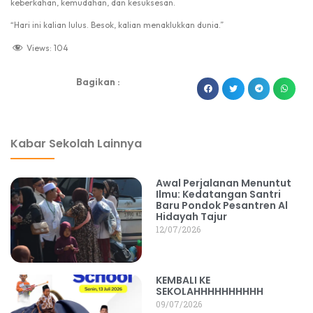
keberkahan, kemudahan, dan kesuksesan.
“Hari ini kalian lulus. Besok, kalian menaklukkan dunia.”
Views:
104
Bagikan :
dibuat oleh rrdigital.id
Kabar Sekolah Lainnya
Awal Perjalanan Menuntut
Ilmu: Kedatangan Santri
Baru Pondok Pesantren Al
Hidayah Tajur
12/07/2026
KEMBALI KE
SEKOLAHHHHHHHHHH
09/07/2026