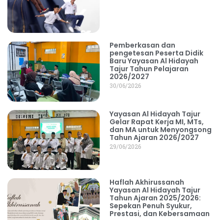
Pemberkasan dan
pengetesan Peserta Didik
Baru Yayasan Al Hidayah
Tajur Tahun Pelajaran
2026/2027
30/06/2026
Yayasan Al Hidayah Tajur
Gelar Rapat Kerja MI, MTs,
dan MA untuk Menyongsong
Tahun Ajaran 2026/2027
29/06/2026
Haflah Akhirussanah
Yayasan Al Hidayah Tajur
Tahun Ajaran 2025/2026:
Sepekan Penuh Syukur,
Prestasi, dan Kebersamaan