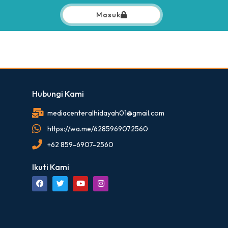
Masuk
Hubungi Kami
mediacenteralhidayah01@gmail.com
https://wa.me/6285969072560
+62 859-6907-2560
Ikuti Kami