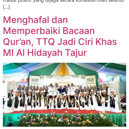
[…]
Menghafal dan
Memperbaiki Bacaan
Qur’an, TTQ Jadi Ciri Khas
MI Al Hidayah Tajur