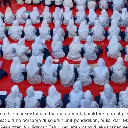
nilai-nilai keislaman dan membentuk karakter spiritual pe
t dhuha bersama di seluruh unit pendidikan, mulai dari M
esantren Al-Hidayah Tajur. Kegiatan yang dilaksanakan seti