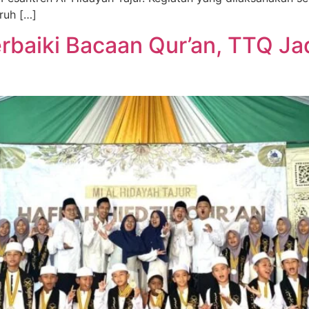
uruh […]
aiki Bacaan Qur’an, TTQ Jadi