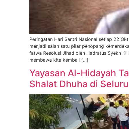
Peringatan Hari Santri Nasional setiap 22 Ok
menjadi salah satu pilar penopang kemerdekaa
fatwa Resolusi Jihad oleh Hadratus Syekh KH
membawa kita kembali […]
Yayasan Al-Hidayah Ta
Shalat Dhuha di Selur