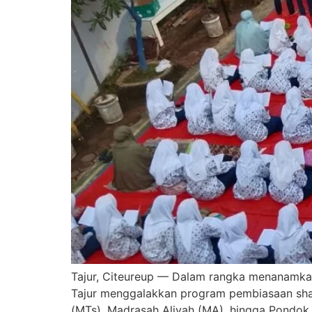
Tajur, Citeureup — Dalam rangka menanamkan 
Tajur menggalakkan program pembiasaan shala
(MTs), Madrasah Aliyah (MA), hingga Pondok P