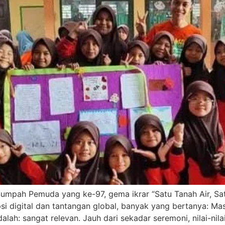
umpah Pemuda yang ke-97, gema ikrar “Satu Tanah Air, Sa
si digital dan tantangan global, banyak yang bertanya: M
lah: sangat relevan. Jauh dari sekadar seremoni, nilai-ni